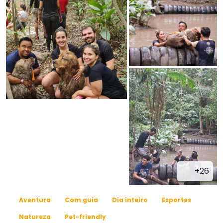
+26
Aventura
Com guia
Dia inteiro
Esportes
Natureza
Pet-friendly