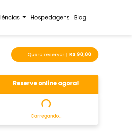
riências
Hospedagens
Blog
Quero reservar |
R$ 90,00
Reserve online agora!
Carregando...