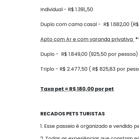
Individual - R$ 1.391,,50
Duplo com cama casal - R$ 1.682,00 (R$
Apto com Ar e com varanda privativa
*
Duplo - R$ 1.849,00 (925,50 por pessoa)
Triplo - R$
2.477,50
( R$ 825,83 por pes
Taxa pet = R$ 180,00 por pet
RECADOS PETS TURISTAS
1. Esse passeio é organizado e vendido pe
2. Todas as experiências que constam e