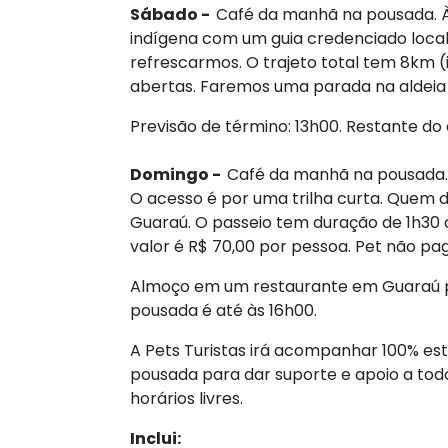
Sábado -
Café da manhã na pousada. Às
indígena com um guia credenciado loca
refrescarmos. O trajeto total tem 8km (
abertas. Faremos uma parada na aldeia
Previsão de término: 13h00. Restante do d
Domingo -
Café da manhã na pousada. 
O acesso é por uma trilha curta. Quem d
Guaraú. O passeio tem duração de 1h30 
valor é R$ 70,00 por pessoa. Pet não pa
Almoço em um restaurante em Guaraú p
pousada é até às 16h00.
A Pets Turistas irá acompanhar 100% e
pousada para dar suporte e apoio a todo
horários livres.
Inclui: