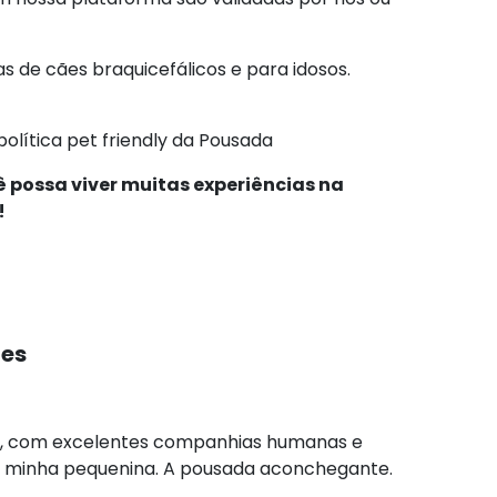
s de cães braquicefálicos e para idosos.
política pet friendly da Pousada
 possa viver muitas experiências na
!
tes
dor, com excelentes companhias humanas e
ra minha pequenina. A pousada aconchegante.