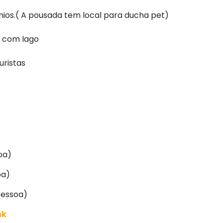
ânios.( A pousada tem local para ducha pet)
na com lago
ristas
oa)
oa)
pessoa)
nk