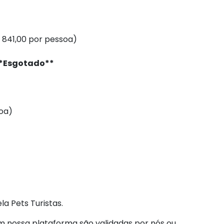
 841,00 por pessoa)
*Esgotado**
soa)
la Pets Turistas.
m nossa plataforma são validadas por nós ou