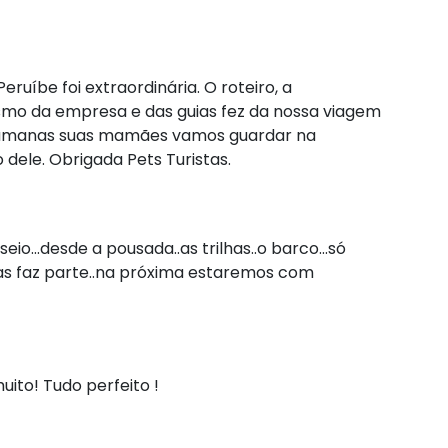
ruíbe foi extraordinária. O roteiro, a
lismo da empresa e das guias fez da nossa viagem
 humanas suas mamães vamos guardar na
ele. Obrigada Pets Turistas.
io...desde a pousada..as trilhas..o barco...só
as faz parte..na próxima estaremos com
ito! Tudo perfeito !